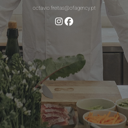
octavio.freitas@ofagency.pt