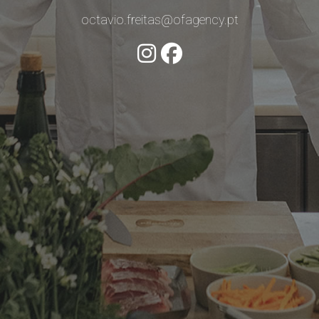
octavio.freitas@ofagency.pt