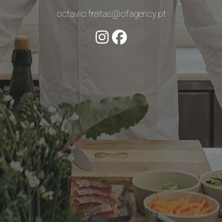
octavio.freitas@ofagency.pt