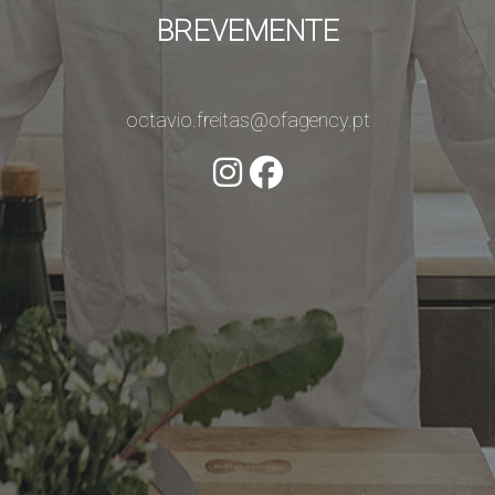
BREVEMENTE
octavio.freitas@ofagency.pt