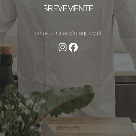
BREVEMENTE
octavio.freitas@ofagency.pt