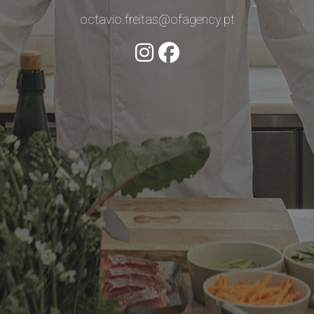
octavio.freitas@ofagency.pt