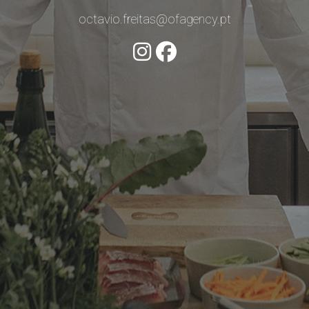
octavio.freitas@ofagency.pt