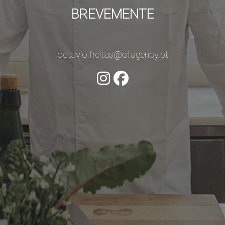
BREVEMENTE
octavio.freitas@ofagency.pt