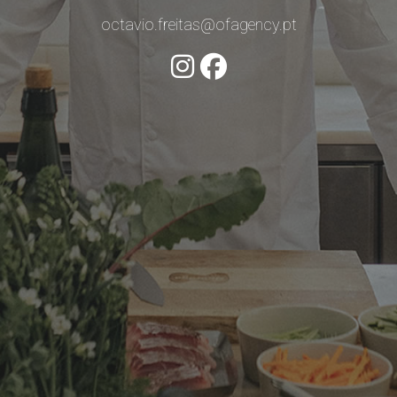
octavio.freitas@ofagency.pt