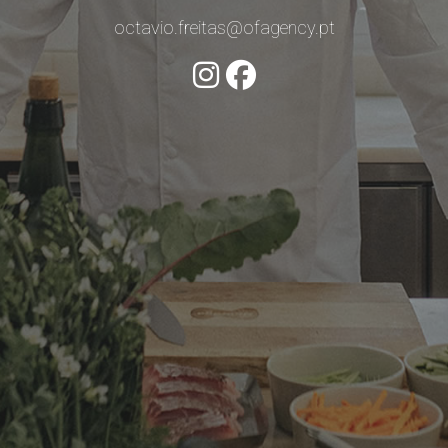
octavio.freitas@ofagency.pt