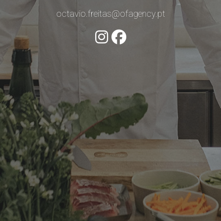
octavio.freitas@ofagency.pt