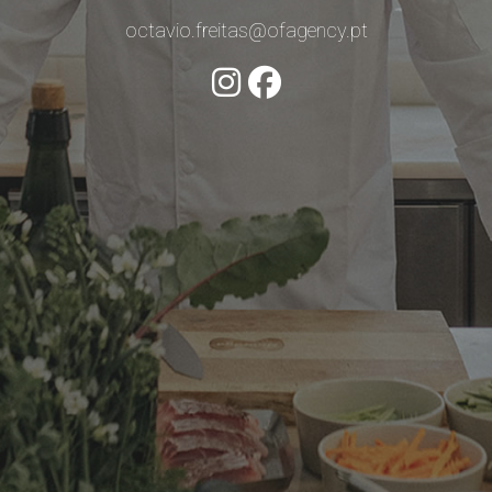
octavio.freitas@ofagency.pt