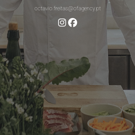
octavio.freitas@ofagency.pt