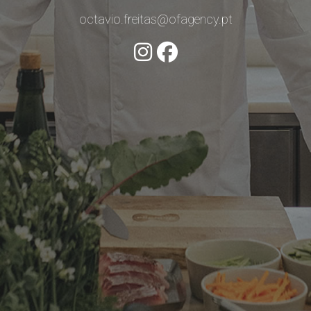
octavio.freitas@ofagency.pt