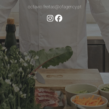
octavio.freitas@ofagency.pt