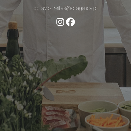
octavio.freitas@ofagency.pt