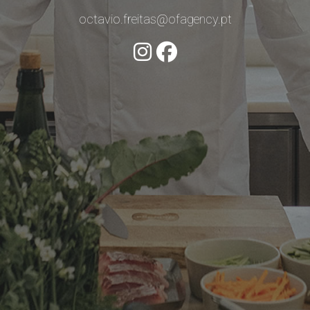
octavio.freitas@ofagency.pt