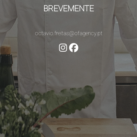
BREVEMENTE
octavio.freitas@ofagency.pt