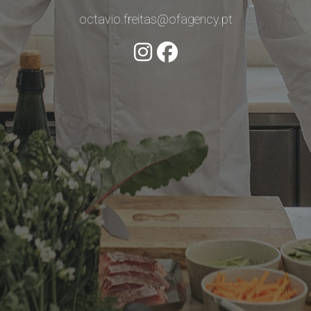
octavio.freitas@ofagency.pt