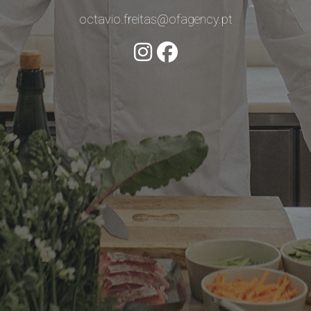
octavio.freitas@ofagency.pt