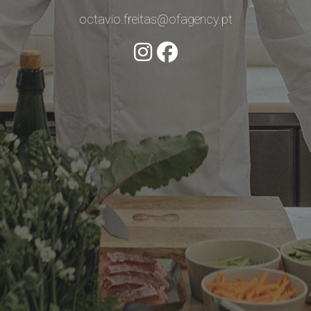
octavio.freitas@ofagency.pt